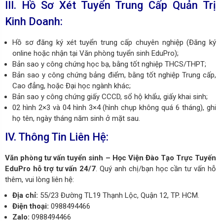
III. Hồ Sơ Xét Tuyển Trung Cấp Quản Trị
Kinh Doanh:
Hồ sơ đăng ký xét tuyển trung cấp chuyên nghiệp (Đăng ký
online hoặc nhận tại Văn phòng tuyển sinh EduPro);
Bản sao y công chứng học bạ, bằng tốt nghiệp THCS/THPT;
Bản sao y công chứng bảng điểm, bằng tốt nghiệp Trung cấp,
Cao đẳng, hoặc Đại học ngành khác;
Bản sao y công chứng giấy CCCD, sổ hộ khẩu, giấy khai sinh;
02 hình 2×3 và 04 hình 3×4 (hình chụp không quá 6 tháng), ghi
họ tên, ngày tháng năm sinh ở mặt sau.
IV. Thông Tin Liên Hệ:
Văn phòng tư vấn tuyển sinh – Học Viện Đào Tạo Trực Tuyến
EduPro
hỗ trợ tư vấn 24/7
. Quý anh chị/bạn học cần tư vấn hỗ
thêm, vui lòng liên hệ:
Địa chỉ:
55/23 Đường TL19 Thạnh Lộc, Quận 12, TP. HCM.
Điện thoại:
0988494466
Zalo:
0988494466