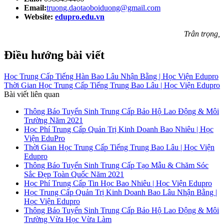
Email:
truong.daotaoboiduong@gmail.com
Website:
edupro.edu.vn
Trân trọng,
Điều hướng bài viết
Học Trung Cấp Tiếng Hàn Bao Lâu Nhận Bằng | Học Viện Edupro
Thời Gian Học Trung Cấp Tiếng Trung Bao Lâu | Học Viện Edupro
Bài viết liên quan
Thông Báo Tuyển Sinh Trung Cấp Bảo Hộ Lao Động & Môi
Trường Năm 2021
Học Phí Trung Cấp Quản Trị Kinh Doanh Bao Nhiêu | Học
Viện EduPro
Thời Gian Học Trung Cấp Tiếng Trung Bao Lâu | Học Viện
Edupro
Thông Báo Tuyển Sinh Trung Cấp Tạo Mẫu & Chăm Sóc
Sắc Đẹp Toàn Quốc Năm 2021
Học Phí Trung Cấp Tin Học Bao Nhiêu | Học Viện Edupro
Học Trung Cấp Quản Trị Kinh Doanh Bao Lâu Nhận Bằng |
Học Viện Edupro
Thông Báo Tuyển Sinh Trung Cấp Bảo Hộ Lao Động & Môi
Trường Vừa Học Vừa Làm