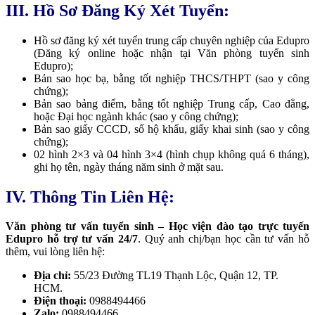
III. Hồ Sơ Đăng Ký Xét Tuyển:
Hồ sơ đăng ký xét tuyển trung cấp chuyên nghiệp của Edupro
(Đăng ký online hoặc nhận tại Văn phòng tuyển sinh
Edupro);
Bản sao học bạ, bằng tốt nghiệp THCS/THPT (sao y công
chứng);
Bản sao bảng điểm, bằng tốt nghiệp Trung cấp, Cao đẳng,
hoặc Đại học ngành khác (sao y công chứng);
Bản sao giấy CCCD, sổ hộ khẩu, giấy khai sinh (sao y công
chứng);
02 hình 2×3 và 04 hình 3×4 (hình chụp không quá 6 tháng),
ghi họ tên, ngày tháng năm sinh ở mặt sau.
IV. Thông Tin Liên Hệ:
Văn phòng tư vấn tuyển sinh – Học viện đào tạo trực tuyến
Edupro
hỗ trợ tư vấn 24/7
. Quý anh chị/bạn học cần tư vấn hỗ
thêm, vui lòng liên hệ:
Địa chỉ:
55/23 Đường TL19 Thạnh Lộc, Quận 12, TP.
HCM.
Điện thoại:
0988494466
Zalo:
0988494466