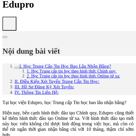
Edupro
Nội dung bài viết
I. Học Trung Cấp Tin Học Bao Lâu Nhận Bằng?
1. Học Trung cấp tin học theo hình thức Chính quy:
2. Học Trung cấp tin học theo hình thức Online từ xa:
II. Điều Kiện Xét Tuyển Trung Cấp Tin Học:
III. Hồ Sơ Đăng Ký Xét Tuyển:
IV. Thông Tin Liên Hệ:
Tại học viện Edupro, học Trung cấp Tin học bao lâu nhận bằng?
Hiện nay, bên cạnh hình thức đào tạo Chính quy, Edupro cũng thiết
kế thêm hình thức đào tạo Online từ xa. Với hình thức đào tạo mới
này học viên không chỉ được linh động trong việc học, mà còn có
thể rút ngắn thời gian nhận bằng chỉ với 10 tháng, thậm chí sớm
hơn.