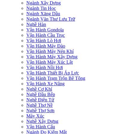
Ngành Xây Dựng
Ngành Tin Học
Ngành Xăng Dầu
Ngành Văn Thư Lưu Trữ
Nghề Hàn
Vận Hành Gondola
Vận Hành Cầu Trục
Vận Hành Lò Hơi
Vận Hành Máy Đào
Vận Hành Máy Nén Khí
Vận Hành Máy Xây Dựng
Vận Hành Máy Xúc Lật
Vận Hành Nồi Hơi
Vận Hành Thiết Bị Áp Lực
Vận Hành Trạm Trộn Bê Tông
Vận Hành Xe Nâng
Nghề Cơ Khí
Nghề Đầu Bếp
Nghề Điện Tử
Nghề Thợ Nề
Nghề Thợ Sơn
Máy Xúc
Nghề Xây Dựng
Vận Hành Cẩu
Ngành Đo Kiểm Mắt