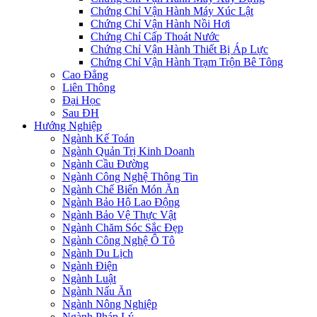
Chứng Chỉ Vận Hành Máy Xúc Lật
Chứng Chỉ Vận Hành Nồi Hơi
Chứng Chỉ Cấp Thoát Nước
Chứng Chỉ Vận Hành Thiết Bị Áp Lực
Chứng Chỉ Vận Hành Trạm Trộn Bê Tông
Cao Đẳng
Liên Thông
Đại Học
Sau ĐH
Hướng Nghiệp
Ngành Kế Toán
Ngành Quản Trị Kinh Doanh
Ngành Cầu Đường
Ngành Công Nghệ Thông Tin
Ngành Chế Biến Món Ăn
Ngành Bảo Hộ Lao Động
Ngành Bảo Vệ Thực Vật
Ngành Chăm Sóc Sắc Đẹp
Ngành Công Nghệ Ô Tô
Ngành Du Lịch
Ngành Điện
Ngành Luật
Ngành Nấu Ăn
Ngành Nông Nghiệp
Ngành Pháp Lý