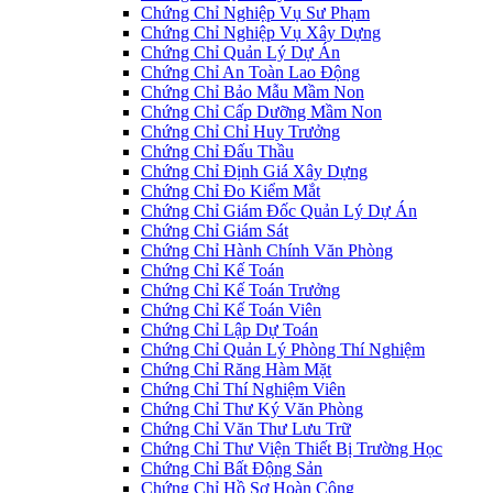
Chứng Chỉ Nghiệp Vụ Sư Phạm
Chứng Chỉ Nghiệp Vụ Xây Dựng
Chứng Chỉ Quản Lý Dự Án
Chứng Chỉ An Toàn Lao Động
Chứng Chỉ Bảo Mẫu Mầm Non
Chứng Chỉ Cấp Dưỡng Mầm Non
Chứng Chỉ Chỉ Huy Trưởng
Chứng Chỉ Đấu Thầu
Chứng Chỉ Định Giá Xây Dựng
Chứng Chỉ Đo Kiểm Mắt
Chứng Chỉ Giám Đốc Quản Lý Dự Án
Chứng Chỉ Giám Sát
Chứng Chỉ Hành Chính Văn Phòng
Chứng Chỉ Kế Toán
Chứng Chỉ Kế Toán Trưởng
Chứng Chỉ Kế Toán Viên
Chứng Chỉ Lập Dự Toán
Chứng Chỉ Quản Lý Phòng Thí Nghiệm
Chứng Chỉ Răng Hàm Mặt
Chứng Chỉ Thí Nghiệm Viên
Chứng Chỉ Thư Ký Văn Phòng
Chứng Chỉ Văn Thư Lưu Trữ
Chứng Chỉ Thư Viện Thiết Bị Trường Học
Chứng Chỉ Bất Động Sản
Chứng Chỉ Hồ Sơ Hoàn Công