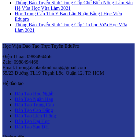
Thông Báo Tuyển Sinh Trung Cấp Chế Biến Nông Lâm Sản
Hệ Vừa Học Vừa Làm 2021
Học Trung Cấp Thú Y Bao Lâu Nhận Bằng | Học Viện
Edupro
Thông Báo Tuyển Sinh Trung Cấp Tin học Vừa Học Vừa
Làm 2021
Học Viện Đào Tạo Trực Tuyến EduPro
Điện Thoại: 0988494466
Zalo: 0988494466
Email: truong.daotaoboiduong@gmail.com
55/23 Đường TL19 Thạnh Lộc, Quận 12, TP. HCM
Hệ đào tạo
Đào Tạo Học Nghề
Đào Tạo Ngắn Hạn
Đào Tạo Trung Cấp
Đào Tạo Cao Đẳng
Đào Tạo Liên Thông
Đào Tạo Đại Học
Đào Tạo Sau ĐH