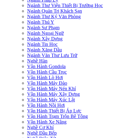
Ngành Thư Viện Thiết Bị Trường Học
Ngành Quản Trị Khách Sạn
Ngành Thư Ký Văn Phòng
Ngành Thú Y
Ngành Sư Phạm
Ngành Ngoại Ngữ
Ngành Xây Dựng
Ngành Tin Học
Ngành Xăng Dầu
Ngành Văn Thư Lưu Trữ
Nghề Hàn
Vận Hành Gondola
Vận Hành Cầu Trục
Vận Hành Lò Hơi
Vận Hành Máy Đào
Vận Hành Máy Nén Khí
Vận Hành Máy Xây Dựng
Vận Hành Máy Xúc Lật
Vận Hành Nồi Hơi
Vận Hành Thiết Bị Áp Lực
Vận Hành Trạm Trộn Bê Tông
Vận Hành Xe Nâng
Nghề Cơ Khí
Nghề Đầu Bếp