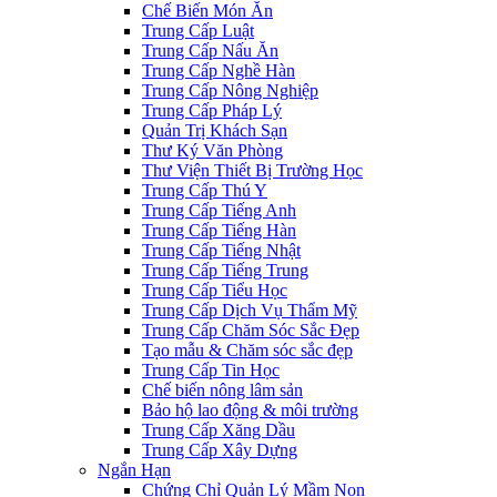
Chế Biến Món Ăn
Trung Cấp Luật
Trung Cấp Nấu Ăn
Trung Cấp Nghề Hàn
Trung Cấp Nông Nghiệp
Trung Cấp Pháp Lý
Quản Trị Khách Sạn
Thư Ký Văn Phòng
Thư Viện Thiết Bị Trường Học
Trung Cấp Thú Y
Trung Cấp Tiếng Anh
Trung Cấp Tiếng Hàn
Trung Cấp Tiếng Nhật
Trung Cấp Tiếng Trung
Trung Cấp Tiểu Học
Trung Cấp Dịch Vụ Thẩm Mỹ
Trung Cấp Chăm Sóc Sắc Đẹp
Tạo mẫu & Chăm sóc sắc đẹp
Trung Cấp Tin Học
Chế biến nông lâm sản
Bảo hộ lao động & môi trường
Trung Cấp Xăng Dầu
Trung Cấp Xây Dựng
Ngắn Hạn
Chứng Chỉ Quản Lý Mầm Non