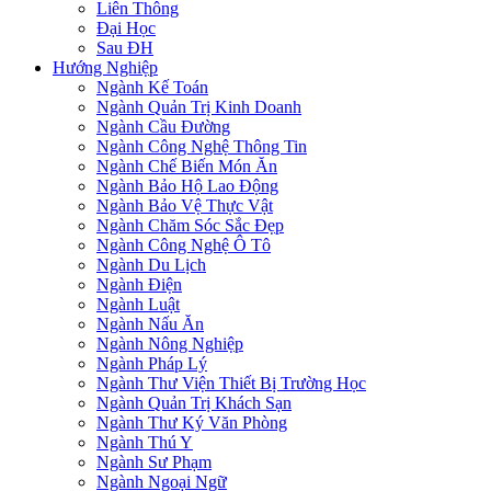
Liên Thông
Đại Học
Sau ĐH
Hướng Nghiệp
Ngành Kế Toán
Ngành Quản Trị Kinh Doanh
Ngành Cầu Đường
Ngành Công Nghệ Thông Tin
Ngành Chế Biến Món Ăn
Ngành Bảo Hộ Lao Động
Ngành Bảo Vệ Thực Vật
Ngành Chăm Sóc Sắc Đẹp
Ngành Công Nghệ Ô Tô
Ngành Du Lịch
Ngành Điện
Ngành Luật
Ngành Nấu Ăn
Ngành Nông Nghiệp
Ngành Pháp Lý
Ngành Thư Viện Thiết Bị Trường Học
Ngành Quản Trị Khách Sạn
Ngành Thư Ký Văn Phòng
Ngành Thú Y
Ngành Sư Phạm
Ngành Ngoại Ngữ