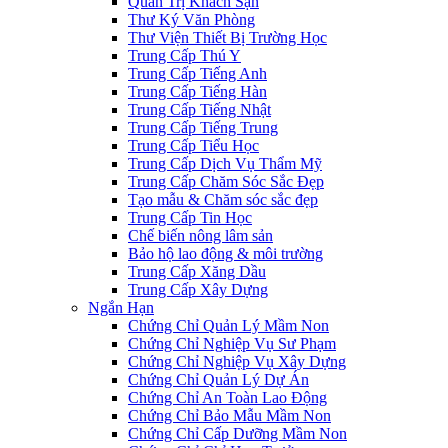
Quản Trị Khách Sạn
Thư Ký Văn Phòng
Thư Viện Thiết Bị Trường Học
Trung Cấp Thú Y
Trung Cấp Tiếng Anh
Trung Cấp Tiếng Hàn
Trung Cấp Tiếng Nhật
Trung Cấp Tiếng Trung
Trung Cấp Tiểu Học
Trung Cấp Dịch Vụ Thẩm Mỹ
Trung Cấp Chăm Sóc Sắc Đẹp
Tạo mẫu & Chăm sóc sắc đẹp
Trung Cấp Tin Học
Chế biến nông lâm sản
Bảo hộ lao động & môi trường
Trung Cấp Xăng Dầu
Trung Cấp Xây Dựng
Ngắn Hạn
Chứng Chỉ Quản Lý Mầm Non
Chứng Chỉ Nghiệp Vụ Sư Phạm
Chứng Chỉ Nghiệp Vụ Xây Dựng
Chứng Chỉ Quản Lý Dự Án
Chứng Chỉ An Toàn Lao Động
Chứng Chỉ Bảo Mẫu Mầm Non
Chứng Chỉ Cấp Dưỡng Mầm Non