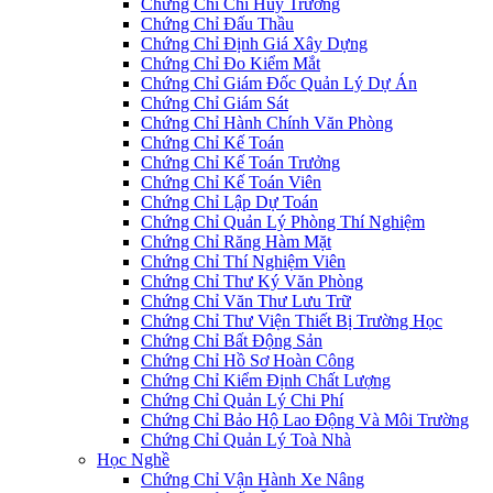
Chứng Chỉ Chỉ Huy Trưởng
Chứng Chỉ Đấu Thầu
Chứng Chỉ Định Giá Xây Dựng
Chứng Chỉ Đo Kiểm Mắt
Chứng Chỉ Giám Đốc Quản Lý Dự Án
Chứng Chỉ Giám Sát
Chứng Chỉ Hành Chính Văn Phòng
Chứng Chỉ Kế Toán
Chứng Chỉ Kế Toán Trưởng
Chứng Chỉ Kế Toán Viên
Chứng Chỉ Lập Dự Toán
Chứng Chỉ Quản Lý Phòng Thí Nghiệm
Chứng Chỉ Răng Hàm Mặt
Chứng Chỉ Thí Nghiệm Viên
Chứng Chỉ Thư Ký Văn Phòng
Chứng Chỉ Văn Thư Lưu Trữ
Chứng Chỉ Thư Viện Thiết Bị Trường Học
Chứng Chỉ Bất Động Sản
Chứng Chỉ Hồ Sơ Hoàn Công
Chứng Chỉ Kiểm Định Chất Lượng
Chứng Chỉ Quản Lý Chi Phí
Chứng Chỉ Bảo Hộ Lao Động Và Môi Trường
Chứng Chỉ Quản Lý Toà Nhà
Học Nghề
Chứng Chỉ Vận Hành Xe Nâng