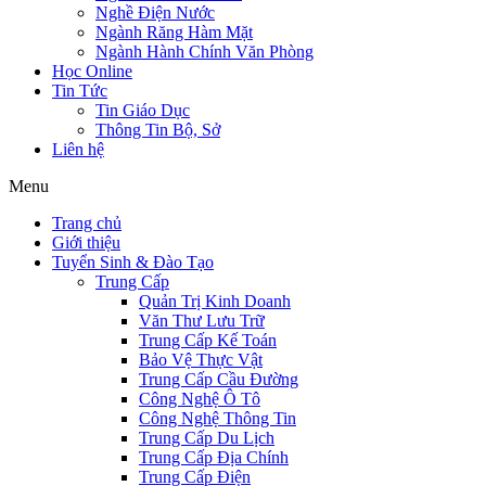
Nghề Điện Nước
Ngành Răng Hàm Mặt
Ngành Hành Chính Văn Phòng
Học Online
Tin Tức
Tin Giáo Dục
Thông Tin Bộ, Sở
Liên hệ
Menu
Trang chủ
Giới thiệu
Tuyển Sinh & Đào Tạo
Trung Cấp
Quản Trị Kinh Doanh
Văn Thư Lưu Trữ
Trung Cấp Kế Toán
Bảo Vệ Thực Vật
Trung Cấp Cầu Đường
Công Nghệ Ô Tô
Công Nghệ Thông Tin
Trung Cấp Du Lịch
Trung Cấp Địa Chính
Trung Cấp Điện