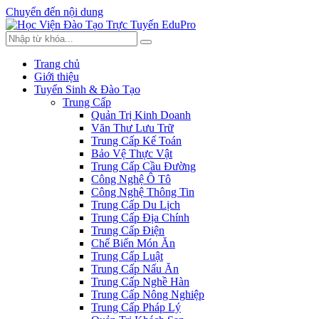
Chuyển đến nội dung
Trang chủ
Giới thiệu
Tuyển Sinh & Đào Tạo
Trung Cấp
Quản Trị Kinh Doanh
Văn Thư Lưu Trữ
Trung Cấp Kế Toán
Bảo Vệ Thực Vật
Trung Cấp Cầu Đường
Công Nghệ Ô Tô
Công Nghệ Thông Tin
Trung Cấp Du Lịch
Trung Cấp Địa Chính
Trung Cấp Điện
Chế Biến Món Ăn
Trung Cấp Luật
Trung Cấp Nấu Ăn
Trung Cấp Nghề Hàn
Trung Cấp Nông Nghiệp
Trung Cấp Pháp Lý