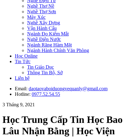
Nghề Điện Tử
Nghề Thợ Nề
Nghề Thợ Sơn
Máy Xúc
Nghề Xây Dựng
Vận Hành Cẩu
Ngành Đo Kiểm Mắt
Nghề Điện Nước
Ngành Răng Hàm Mặt
Ngành Hành Chính Văn Phòng
Học Online
Tin Tức
Tin Giáo Dục
Thông Tin Bộ, Sở
Liên hệ
Email:
daotaovaboiduongvequanly@gmail.com
Hotline:
0977.52.54.55
3 Tháng 9, 2021
Học Trung Cấp Tin Học Bao
Lâu Nhận Bằng | Học Viện