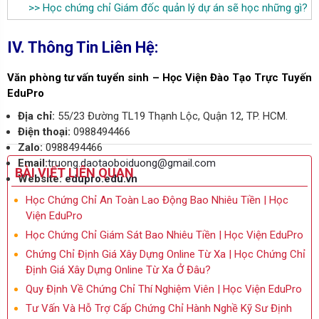
>>
Học chứng chỉ Giám đốc quản lý dự án sẽ học những gì?
IV. Thông Tin Liên Hệ:
Văn phòng tư vấn tuyển sinh –
Học Viện Đào Tạo Trực Tuyến
EduPro
Địa chỉ:
55/23 Đường TL19 Thạnh Lộc, Quận 12, TP. HCM.
Điện thoại:
0988494466
Zalo:
0988494466
Email:
truong.daotaoboiduong@gmail.com
BÀI VIẾT LIÊN QUAN
Website:
edupro.edu.vn
Học Chứng Chỉ An Toàn Lao Động Bao Nhiêu Tiền | Học
Viện EduPro
Học Chứng Chỉ Giám Sát Bao Nhiêu Tiền | Học Viện EduPro
Chứng Chỉ Định Giá Xây Dựng Online Từ Xa | Học Chứng Chỉ
Định Giá Xây Dựng Online Từ Xa Ở Đâu?
Quy Định Về Chứng Chỉ Thí Nghiệm Viên | Học Viện EduPro
Tư Vấn Và Hỗ Trợ Cấp Chứng Chỉ Hành Nghề Kỹ Sư Định