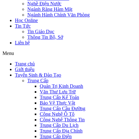
Nghề Điện Nước
Ngành Răng Hàm Mặt
Ngành Hành Chính Văn Phòng
Học Online
Tin Tức
Tin Giáo Dục
Thông Tin Bộ, Sở
Liên hệ
Menu
Trang chủ
Giới thiệu
Tuyển Sinh & Đào Tạo
Trung Cấp
Quản Trị Kinh Doanh
Văn Thư Lưu Trữ
Trung Cấp Kế Toán
Bảo Vệ Thực Vật
Trung Cấp Cầu Đường
Công Nghệ Ô Tô
Công Nghệ Thông Tin
Trung Cấp Du Lịch
Trung Cấp Địa Chính
Trung Cấp Điện