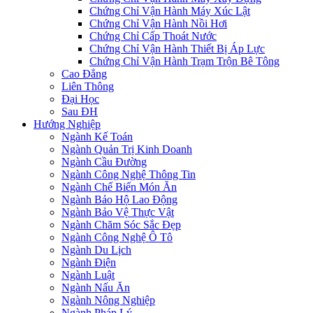
Chứng Chỉ Vận Hành Máy Xúc Lật
Chứng Chỉ Vận Hành Nồi Hơi
Chứng Chỉ Cấp Thoát Nước
Chứng Chỉ Vận Hành Thiết Bị Áp Lực
Chứng Chỉ Vận Hành Trạm Trộn Bê Tông
Cao Đẳng
Liên Thông
Đại Học
Sau ĐH
Hướng Nghiệp
Ngành Kế Toán
Ngành Quản Trị Kinh Doanh
Ngành Cầu Đường
Ngành Công Nghệ Thông Tin
Ngành Chế Biến Món Ăn
Ngành Bảo Hộ Lao Động
Ngành Bảo Vệ Thực Vật
Ngành Chăm Sóc Sắc Đẹp
Ngành Công Nghệ Ô Tô
Ngành Du Lịch
Ngành Điện
Ngành Luật
Ngành Nấu Ăn
Ngành Nông Nghiệp
Ngành Pháp Lý