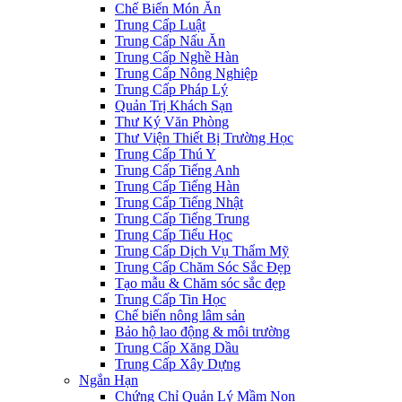
Chế Biến Món Ăn
Trung Cấp Luật
Trung Cấp Nấu Ăn
Trung Cấp Nghề Hàn
Trung Cấp Nông Nghiệp
Trung Cấp Pháp Lý
Quản Trị Khách Sạn
Thư Ký Văn Phòng
Thư Viện Thiết Bị Trường Học
Trung Cấp Thú Y
Trung Cấp Tiếng Anh
Trung Cấp Tiếng Hàn
Trung Cấp Tiếng Nhật
Trung Cấp Tiếng Trung
Trung Cấp Tiểu Học
Trung Cấp Dịch Vụ Thẩm Mỹ
Trung Cấp Chăm Sóc Sắc Đẹp
Tạo mẫu & Chăm sóc sắc đẹp
Trung Cấp Tin Học
Chế biến nông lâm sản
Bảo hộ lao động & môi trường
Trung Cấp Xăng Dầu
Trung Cấp Xây Dựng
Ngắn Hạn
Chứng Chỉ Quản Lý Mầm Non