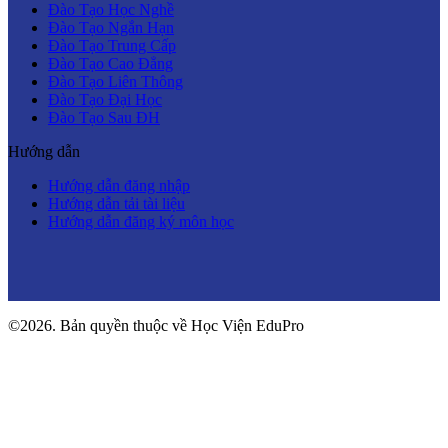
Đào Tạo Học Nghề
Đào Tạo Ngắn Hạn
Đào Tạo Trung Cấp
Đào Tạo Cao Đẳng
Đào Tạo Liên Thông
Đào Tạo Đại Học
Đào Tạo Sau ĐH
Hướng dẫn
Hướng dẫn đăng nhập
Hướng dẫn tải tài liệu
Hướng dẫn đăng ký môn học
©2026. Bản quyền thuộc về Học Viện EduPro