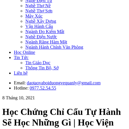
Nghề Điện Tử
Nghề Thợ Nề
Nghề Thợ Sơn
Máy Xúc
Nghề Xây Dựng
Vận Hành Cẩu
Ngành Đo Kiểm Mắt
Nghề Điện Nước
Ngành Răng Hàm Mặt
Ngành Hành Chính Văn Phòng
Học Online
Tin Tức
Tin Giáo Dục
Thông Tin Bộ, Sở
Liên hệ
Email:
daotaovaboiduongvequanly@gmail.com
Hotline:
0977.52.54.55
8 Tháng 10, 2021
Học Chứng Chỉ Cẩu Tự Hành
Sẽ Học Những Gì | Học Viện