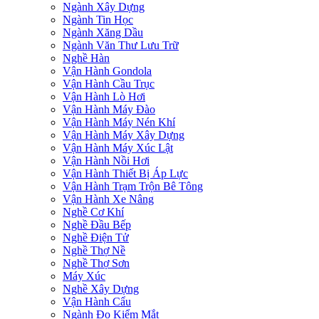
Ngành Xây Dựng
Ngành Tin Học
Ngành Xăng Dầu
Ngành Văn Thư Lưu Trữ
Nghề Hàn
Vận Hành Gondola
Vận Hành Cầu Trục
Vận Hành Lò Hơi
Vận Hành Máy Đào
Vận Hành Máy Nén Khí
Vận Hành Máy Xây Dựng
Vận Hành Máy Xúc Lật
Vận Hành Nồi Hơi
Vận Hành Thiết Bị Áp Lực
Vận Hành Trạm Trộn Bê Tông
Vận Hành Xe Nâng
Nghề Cơ Khí
Nghề Đầu Bếp
Nghề Điện Tử
Nghề Thợ Nề
Nghề Thợ Sơn
Máy Xúc
Nghề Xây Dựng
Vận Hành Cẩu
Ngành Đo Kiểm Mắt