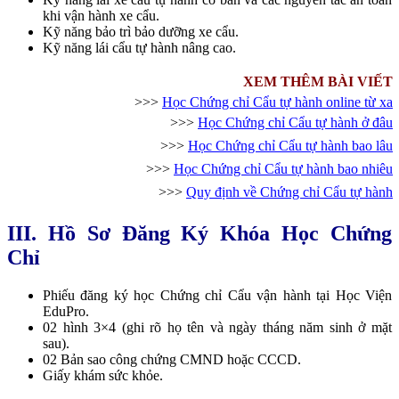
khi vận hành xe cẩu.
Kỹ năng bảo trì bảo dưỡng xe cẩu.
Kỹ năng lái cẩu tự hành nâng cao.
XEM THÊM BÀI VIẾT
>>>
Học Chứng chỉ Cẩu tự hành online từ xa
>>>
Học Chứng chỉ Cẩu tự hành ở đâu
>>>
Học Chứng chỉ Cẩu tự hành bao lâu
>>>
Học Chứng chỉ Cẩu tự hành bao nhiêu
>>>
Quy định về Chứng chỉ Cẩu tự hành
III. Hồ Sơ Đăng Ký Khóa Học Chứng
Chỉ
Phiếu đăng ký học Chứng chỉ Cẩu vận hành tại Học Viện
EduPro.
02 hình 3×4 (ghi rõ họ tên và ngày tháng năm sinh ở mặt
sau).
02 Bản sao công chứng CMND hoặc CCCD.
Giấy khám sức khỏe.