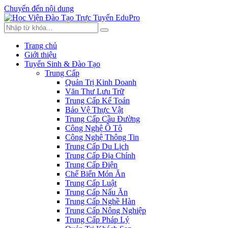
Chuyển đến nội dung
Trang chủ
Giới thiệu
Tuyển Sinh & Đào Tạo
Trung Cấp
Quản Trị Kinh Doanh
Văn Thư Lưu Trữ
Trung Cấp Kế Toán
Bảo Vệ Thực Vật
Trung Cấp Cầu Đường
Công Nghệ Ô Tô
Công Nghệ Thông Tin
Trung Cấp Du Lịch
Trung Cấp Địa Chính
Trung Cấp Điện
Chế Biến Món Ăn
Trung Cấp Luật
Trung Cấp Nấu Ăn
Trung Cấp Nghề Hàn
Trung Cấp Nông Nghiệp
Trung Cấp Pháp Lý