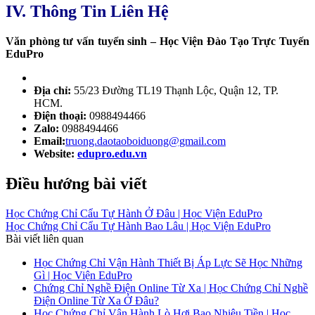
IV. Thông Tin Liên Hệ
Văn phòng tư vấn tuyển sinh – Học Viện Đào Tạo Trực Tuyến
EduPro
Địa chỉ:
55/23 Đường TL19 Thạnh Lộc, Quận 12, TP.
HCM.
Điện thoại:
0988494466
Zalo:
0988494466
Email:
truong.daotaoboiduong@gmail.com
Website:
edupro.edu.vn
Điều hướng bài viết
Học Chứng Chỉ Cẩu Tự Hành Ở Đâu | Học Viện EduPro
Học Chứng Chỉ Cẩu Tự Hành Bao Lâu | Học Viện EduPro
Bài viết liên quan
Học Chứng Chỉ Vận Hành Thiết Bị Áp Lực Sẽ Học Những
Gì | Học Viện EduPro
Chứng Chỉ Nghề Điện Online Từ Xa | Học Chứng Chỉ Nghề
Điện Online Từ Xa Ở Đâu?
Học Chứng Chỉ Vận Hành Lò Hơi Bao Nhiêu Tiền | Học