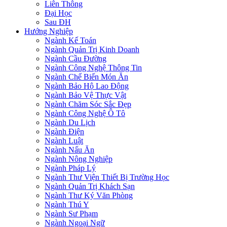
Liên Thông
Đại Học
Sau ĐH
Hướng Nghiệp
Ngành Kế Toán
Ngành Quản Trị Kinh Doanh
Ngành Cầu Đường
Ngành Công Nghệ Thông Tin
Ngành Chế Biến Món Ăn
Ngành Bảo Hộ Lao Động
Ngành Bảo Vệ Thực Vật
Ngành Chăm Sóc Sắc Đẹp
Ngành Công Nghệ Ô Tô
Ngành Du Lịch
Ngành Điện
Ngành Luật
Ngành Nấu Ăn
Ngành Nông Nghiệp
Ngành Pháp Lý
Ngành Thư Viện Thiết Bị Trường Học
Ngành Quản Trị Khách Sạn
Ngành Thư Ký Văn Phòng
Ngành Thú Y
Ngành Sư Phạm
Ngành Ngoại Ngữ