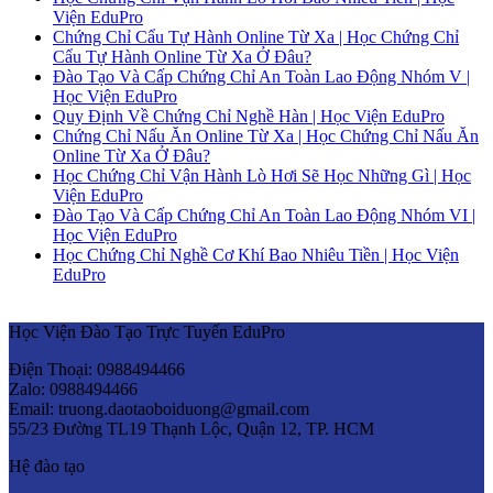
Viện EduPro
Chứng Chỉ Cẩu Tự Hành Online Từ Xa | Học Chứng Chỉ
Cẩu Tự Hành Online Từ Xa Ở Đâu?
Đào Tạo Và Cấp Chứng Chỉ An Toàn Lao Động Nhóm V |
Học Viện EduPro
Quy Định Về Chứng Chỉ Nghề Hàn | Học Viện EduPro
Chứng Chỉ Nấu Ăn Online Từ Xa | Học Chứng Chỉ Nấu Ăn
Online Từ Xa Ở Đâu?
Học Chứng Chỉ Vận Hành Lò Hơi Sẽ Học Những Gì | Học
Viện EduPro
Đào Tạo Và Cấp Chứng Chỉ An Toàn Lao Động Nhóm VI |
Học Viện EduPro
Học Chứng Chỉ Nghề Cơ Khí Bao Nhiêu Tiền | Học Viện
EduPro
Học Viện Đào Tạo Trực Tuyến EduPro
Điện Thoại: 0988494466
Zalo: 0988494466
Email: truong.daotaoboiduong@gmail.com
55/23 Đường TL19 Thạnh Lộc, Quận 12, TP. HCM
Hệ đào tạo