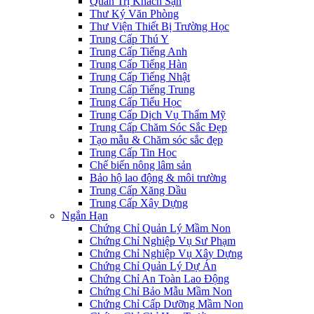
Quản Trị Khách Sạn
Thư Ký Văn Phòng
Thư Viện Thiết Bị Trường Học
Trung Cấp Thú Y
Trung Cấp Tiếng Anh
Trung Cấp Tiếng Hàn
Trung Cấp Tiếng Nhật
Trung Cấp Tiếng Trung
Trung Cấp Tiểu Học
Trung Cấp Dịch Vụ Thẩm Mỹ
Trung Cấp Chăm Sóc Sắc Đẹp
Tạo mẫu & Chăm sóc sắc đẹp
Trung Cấp Tin Học
Chế biến nông lâm sản
Bảo hộ lao động & môi trường
Trung Cấp Xăng Dầu
Trung Cấp Xây Dựng
Ngắn Hạn
Chứng Chỉ Quản Lý Mầm Non
Chứng Chỉ Nghiệp Vụ Sư Phạm
Chứng Chỉ Nghiệp Vụ Xây Dựng
Chứng Chỉ Quản Lý Dự Án
Chứng Chỉ An Toàn Lao Động
Chứng Chỉ Bảo Mẫu Mầm Non
Chứng Chỉ Cấp Dưỡng Mầm Non