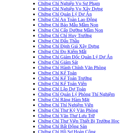
Chứng Chỉ Nghiệp Vụ Sư Phạm
Chứng Chỉ Nghiệp Vụ Xây Dựng
Chứng Chỉ Quản Lý Dự Án
Chứng Chỉ An Toàn Lao Động
Chứng Chỉ Bảo Mẫu Mầm Non
Chứng Chỉ Cấp Dưỡng Mầm Non
Chứng Chỉ Chỉ Huy Trưởng
Chứng Chỉ Đấu Thầu
Chứng Chỉ Định Giá Xây Dựng
Chứng Chỉ Đo Kiểm Mắt
Chứng Chỉ Giám Đốc Quản Lý Dự Án
Chứng Chỉ Giám Sát
Chứng Chỉ Hành Chính Văn Phòng
Chứng Chỉ Kế Toán
Chứng Chỉ Kế Toán Trưởng
Chứng Chỉ Kế Toán Viên
Chứng Chỉ Lập Dự Toán
Chứng Chỉ Quản Lý Phòng Thí Nghiệm
Chứng Chỉ Răng Hàm Mặt
Chứng Chỉ Thí Nghiệm Viên
Chứng Chỉ Thư Ký Văn Phòng
Chứng Chỉ Văn Thư Lưu Trữ
Chứng Chỉ Thư Viện Thiết Bị Trường Học
Chứng Chỉ Bất Động Sản
Chứng Chỉ Hồ Sơ Hoàn Công