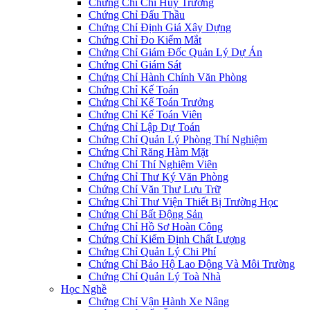
Chứng Chỉ Chỉ Huy Trưởng
Chứng Chỉ Đấu Thầu
Chứng Chỉ Định Giá Xây Dựng
Chứng Chỉ Đo Kiểm Mắt
Chứng Chỉ Giám Đốc Quản Lý Dự Án
Chứng Chỉ Giám Sát
Chứng Chỉ Hành Chính Văn Phòng
Chứng Chỉ Kế Toán
Chứng Chỉ Kế Toán Trưởng
Chứng Chỉ Kế Toán Viên
Chứng Chỉ Lập Dự Toán
Chứng Chỉ Quản Lý Phòng Thí Nghiệm
Chứng Chỉ Răng Hàm Mặt
Chứng Chỉ Thí Nghiệm Viên
Chứng Chỉ Thư Ký Văn Phòng
Chứng Chỉ Văn Thư Lưu Trữ
Chứng Chỉ Thư Viện Thiết Bị Trường Học
Chứng Chỉ Bất Động Sản
Chứng Chỉ Hồ Sơ Hoàn Công
Chứng Chỉ Kiểm Định Chất Lượng
Chứng Chỉ Quản Lý Chi Phí
Chứng Chỉ Bảo Hộ Lao Động Và Môi Trường
Chứng Chỉ Quản Lý Toà Nhà
Học Nghề
Chứng Chỉ Vận Hành Xe Nâng