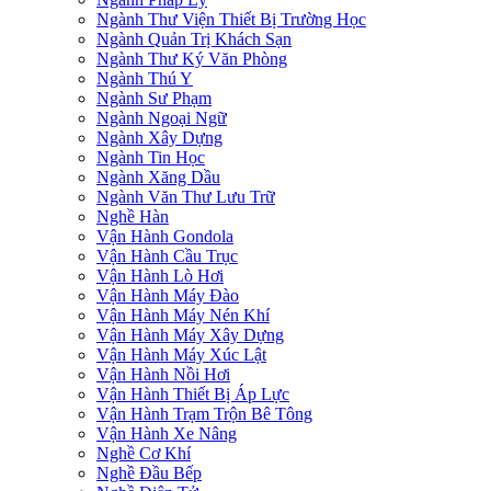
Ngành Thư Viện Thiết Bị Trường Học
Ngành Quản Trị Khách Sạn
Ngành Thư Ký Văn Phòng
Ngành Thú Y
Ngành Sư Phạm
Ngành Ngoại Ngữ
Ngành Xây Dựng
Ngành Tin Học
Ngành Xăng Dầu
Ngành Văn Thư Lưu Trữ
Nghề Hàn
Vận Hành Gondola
Vận Hành Cầu Trục
Vận Hành Lò Hơi
Vận Hành Máy Đào
Vận Hành Máy Nén Khí
Vận Hành Máy Xây Dựng
Vận Hành Máy Xúc Lật
Vận Hành Nồi Hơi
Vận Hành Thiết Bị Áp Lực
Vận Hành Trạm Trộn Bê Tông
Vận Hành Xe Nâng
Nghề Cơ Khí
Nghề Đầu Bếp