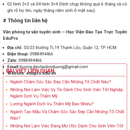
02 hình 2×3 và 04 hình 3×4 (hình chụp không quá 6 tháng và có
ghi rõ họ tên, ngày tháng năm sinh ở mặt sau).
# Thông tin liên hệ
Văn phòng tư vấn tuyển sinh – Học Viện Đào Tạo Trực Tuyến
EduPro
Địa chỉ:
55/23 Đường TL19 Thạnh Lộc, Quận 12, TP. HCM.
Điện thoại:
0988494466
Zalo:
0988494466
Email:
truong.daotaoboiduong@gmail.com
BÀI VIẾT LIÊN QUAN
Website:
edupro.edu.vn
Ngành Chăm Sóc Sắc Đẹp Cần Những Tố Chất Nào?
Những Nơi Làm Việc Uy Tín Dành Cho Sinh Viên Tốt Nghiệp
Ngành Dịch Vụ Thẩm Mỹ
Lương Ngành Dịch Vụ Thẩm Mỹ Bao Nhiêu?
Ngành Tạo Mẫu Và Chăm Sóc Sắc Đẹp Cần Những Tố Chất
Nào?
Những Nơi Làm Việc Đáng Mơ Ước Dành Cho Sinh Viên Tốt